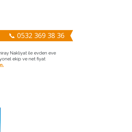
📞 0532 369 38 36
iray Nakliyat ile evden eve
yonel ekip ve net fiyat
n.
İletişim
TEKLİF AL