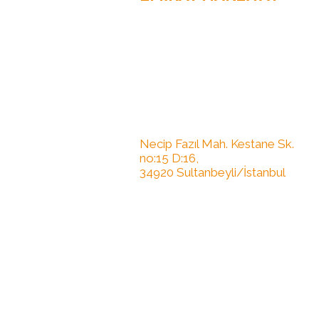
Evden Eve Nakliyat
0532 369 38 36
0536 504 84 54
0534 936 00 13
Necip Fazıl Mah. Kestane Sk.
no:15 D:16,
34920 Sultanbeyli/İstanbul
Türkiye'de 81 ile hizmetimiz
bulunmaktadır.