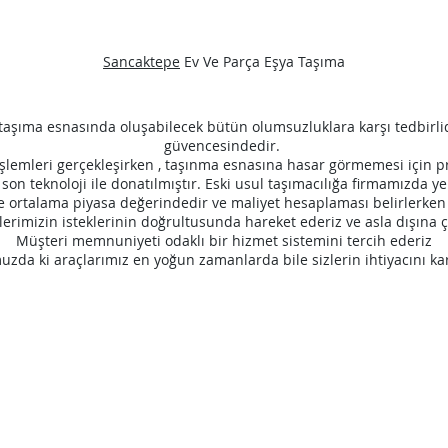
Sancaktepe
Ev Ve Parça Eşya Taşıma
aşıma esnasında oluşabilecek bütün olumsuzluklara karşı tedbirlid
güvencesindedir.
şlemleri gerçekleşirken , taşınma esnasına hasar görmemesi için p
son teknoloji ile donatılmıştır. Eski usul taşımacılığa firmamızda y
kle ortalama piyasa değerindedir ve maliyet hesaplaması belirlerken 
erimizin isteklerinin doğrultusunda hareket ederiz ve asla dışına 
Müşteri memnuniyeti odaklı bir hizmet sistemini tercih ederiz
zda ki araçlarımız en yoğun zamanlarda bile sizlerin ihtiyacını ka