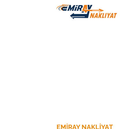
Sigortalı Evden Eve Nakliyat
Ücretsiz Ekspertiz Hizmeti
İstanbul Eşya Depolama
Asansörlü Evden Eve Taşıma
Şehir İçi Nakliyat
Şehirler Arası Nakliyat
Parça Eşya Taşımacılığı
Ofis Taşıma
Eşya Depolama
EMİRAY NAKLİYAT