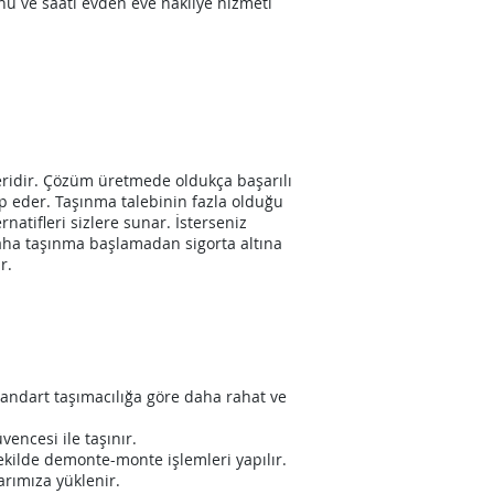
nü ve saati evden eve nakliye hizmeti
leridir. Çözüm üretmede oldukça başarılı
p eder. Taşınma talebinin fazla olduğu
natifleri sizlere sunar. İsterseniz
 daha taşınma başlamadan sigorta altına
r.
standart taşımacılığa göre daha rahat ve
vencesi ile taşınır.
ekilde demonte-monte işlemleri yapılır.
arımıza yüklenir.