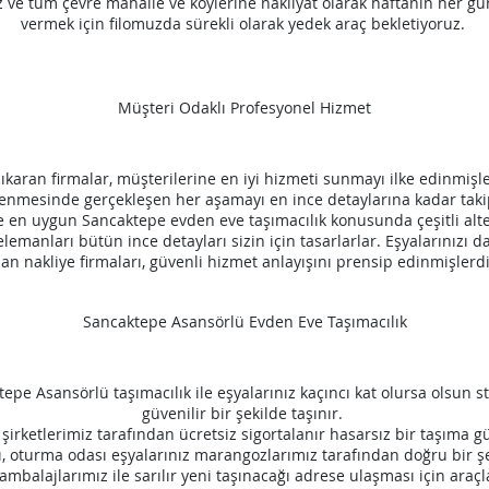
 ve tüm çevre mahalle ve köylerine nakliyat olarak haftanın her gü
vermek için filomuzda sürekli olarak yedek araç bekletiyoruz.
Müşteri Odaklı Profesyonel Hizmet
 çıkaran firmalar, müşterilerine en iyi hizmeti sunmayı ilke edinmiş
etlenmesinde gerçekleşen her aşamayı en ince detaylarına kadar taki
ve en uygun
Sancaktepe
evden eve taşımacılık konusunda çeşitli alter
lemanları bütün ince detayları sizin için tasarlarlar. Eşyalarınızı
lan nakliye firmaları, güvenli hizmet anlayışını prensip edinmişlerdi
Sancaktepe Asansörlü Evden Eve Taşımacılık
tepe
Asansörlü taşımacılık ile eşyalarınız kaçıncı kat olursa olsun 
güvenilir bir şekilde taşınır.
 şirketlerimiz tarafından ücretsiz sigortalanır hasarsız bir taşıma gü
ı, oturma odası eşyalarınız marangozlarımız tarafından doğru bir ş
 ambalajlarımız ile sarılır yeni taşınacağı adrese ulaşması için araçl