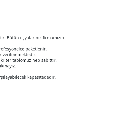
ir. Bütün eşyalarınız firmamızın
rofesyonelce paketlenir.
er verilmemektedir.
kriter tablomuz hep sabittir.
çıkmayız.
rşılayabilecek kapasitededir.