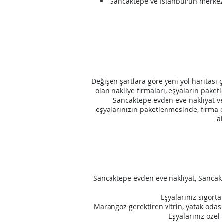
Sancaktepe
ve İstanbul'un merkez
Değişen şartlara göre yeni yol haritası
olan nakliye firmaları, eşyaların pak
Sancaktepe
evden eve
nakliyat 
eşyalarınızın paketlenmesinde, firma e
a
Sancaktepe
evden eve nakliyat,
Sancak
Eşyalarınız sigorta
Marangoz gerektiren vitrin, yatak odas
Eşyalarınız özel