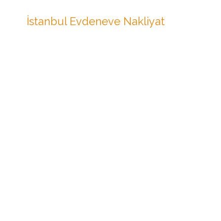
İstanbul Evdeneve Nakliyat
Şehirle
Kurtköy Evden Eve Nakliyat
İstanbul
İstanbul
Ataşehir Evden Eve Nakliyat
İstanbul
İstanbul
Çekmeköy Evden Eve Nakliyat
İstanbul
İstanbul
Kadıköy Evden Eve Nakliyat
İstanbul
İstanbul
Kartal Evden Eve Nakliyat
İstanbul
Küçükyalı Evden Eve Nakliyat
İstanbul
Maltepe Evden Eve Nakliyat
İstanbul
Pendik Evden Eve Nakliyat
İstanbul