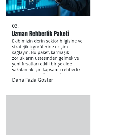
03.
Uzman Rehberlik Paketi
Ekibimizin derin sektör bilgisine ve
stratejik içgörülerine erişim
sağlayın. Bu paket, karmaşık
zorlukların üstesinden gelmek ve
yeni fırsatları etkili bir şekilde
yakalamak için kapsamlı rehberlik
sunar. Uzmanlığımızın ilerlemenizi
Daha Fazla Göster
hızlandırmasına ve bilinçli karar
almanızı sağlamasına izin verin.