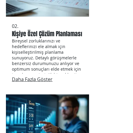
02.
Kişiye Özel Çözüm Planlaması
Bireysel zorluklarınızı ve
hedeflerinizi ele almak için
kişiselleştirilmiş planlama
sunuyoruz. Detaylı görüşmelerle
benzersiz durumunuzu anlıyor ve
optimum sonuçları elde etmek için
tasarlanmış stratejik bir yol haritası
Daha Fazla Göster
hazırlıyoruz. Bu hizmet, size özel
net bir ilerleme yolu sağlar.