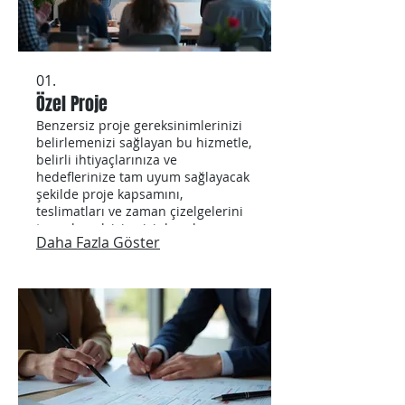
01.
Özel Proje
Benzersiz proje gereksinimlerinizi
belirlemenizi sağlayan bu hizmetle,
belirli ihtiyaçlarınıza ve
hedeflerinize tam uyum sağlayacak
şekilde proje kapsamını,
teslimatları ve zaman çizelgelerini
tanımlamak için sizinle yakın
Daha Fazla Göster
çalışacağız. Amacımız, özel yürütme
ve olağanüstü sonuçlarla
vizyonunuzu hayata geçirmektir.